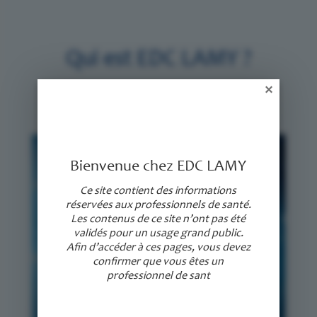
Qui est EDC LAMY ?
×
Bienvenue chez EDC LAMY
Ce site contient des informations
réservées aux professionnels de santé.
Les contenus de ce site n’ont pas été
validés pour un usage grand public.
Afin d’accéder à ces pages, vous devez
confirmer que vous êtes un
professionnel de sant