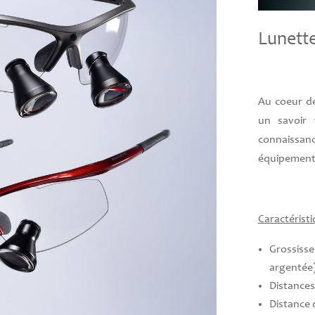
Lunett
Au coeur de
un savoir 
connaissan
équipements
Caractérist
Grossisse
argentée
Distances
Distance