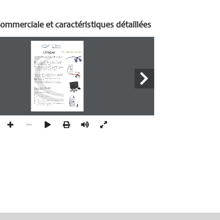
ommerciale et caractéristiques détaillées
EASY	LOUPES	AND	LED	LIGHT	