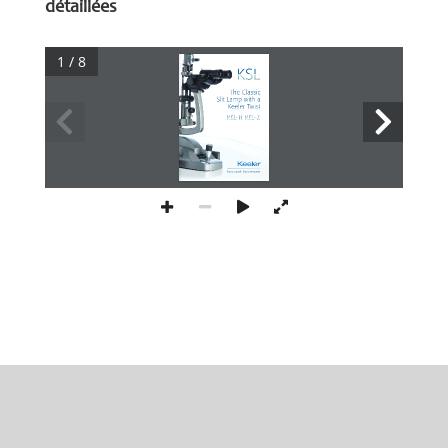
détaillées
1 / 8
The Classic 
Slit Lamp with a 
Keeler Twist
keeler.co.uk   keelerusa.com